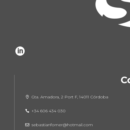

C
Gta. Amadora, 2 Port F, 14011 Córdoba

+34 606 434 030

sebastianforner@hotmail.com
